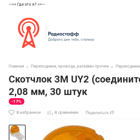
—>> Где это я? <<—
Главная
→
Переходники, провода, разъёмы прочие
→
Переходник
Скотчлок 3M UY2 (cоединит
2,08 мм, 30 штук
-17%
В избранное
В сравнение
Поделиться