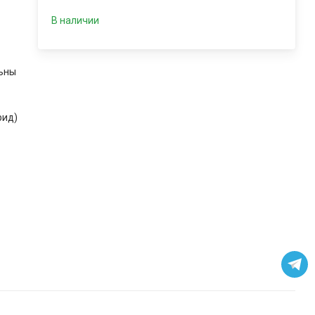
В наличии
льны
рид)