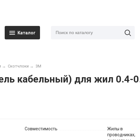
Каталог
и
→
Скотчлоки
→
3M
ель кабельный) для жил 0.4-
Совместимость
Жилы в
проводниках,