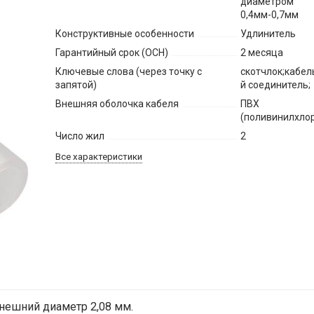
диаметром
0,4мм-0,7мм
Конструктивные особенности
Удлинитель
Гарантийный срок (ОСН)
2 месяца
Ключевые слова (через точку с
скотчлок;кабе
запятой)
й соединитель;
Внешняя оболочка кабеля
ПВХ
(поливинилхло
Число жил
2
Все характеристики
внешний диаметр 2,08 мм.