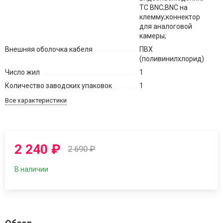
TC BNC;BNC на
клемму;коннектор
для аналоговой
камеры;
Внешняя оболочка кабеля
ПВХ
(поливинилхлорид)
Число жил
1
Количество заводских упаковок
1
Все характеристики
2 240
₽
2 690
₽
В наличии