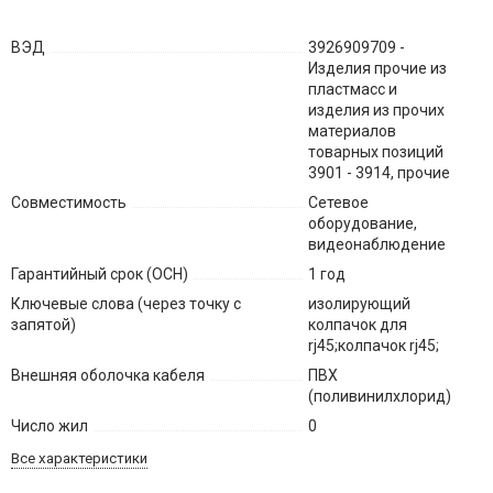
ВЭД
3926909709 -
Изделия прочие из
пластмасс и
изделия из прочих
материалов
товарных позиций
3901 - 3914, прочие
Совместимость
Сетевое
оборудование,
видеонаблюдение
Гарантийный срок (ОСН)
1 год
Ключевые слова (через точку с
изолирующий
запятой)
колпачок для
rj45;колпачок rj45;
Внешняя оболочка кабеля
ПВХ
(поливинилхлорид)
Число жил
0
Все характеристики