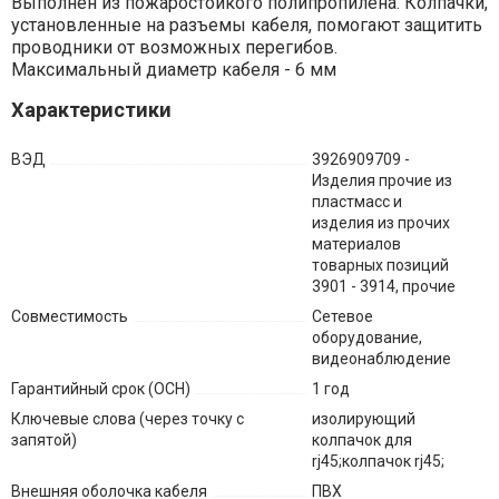
Выполнен из пожаростойкого полипропилена. Колпачки,
установленные на разъемы кабеля, помогают защитить
проводники от возможных перегибов.
Максимальный диаметр кабеля - 6 мм
Характеристики
ВЭД
3926909709 -
Изделия прочие из
пластмасс и
изделия из прочих
материалов
товарных позиций
3901 - 3914, прочие
Совместимость
Сетевое
оборудование,
видеонаблюдение
Гарантийный срок (ОСН)
1 год
Ключевые слова (через точку с
изолирующий
запятой)
колпачок для
rj45;колпачок rj45;
Внешняя оболочка кабеля
ПВХ