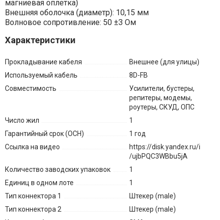
магниевая оплетка)
Внешняя оболочка (диаметр): 10,15 мм
Волновое сопротивление: 50 ±3 Ом
Характеристики
Прокладывание кабеля
Внешнее (для улицы)
Используемый кабель
8D-FB
Совместимость
Усилители, бустеры,
репитеры, модемы,
роутеры, СКУД, ОПС
Число жил
1
Гарантийный срок (ОСН)
1 год
Ссылка на видео
https://disk.yandex.ru/i
/ujbPQC3WBbu5jA
Количество заводских упаковок
1
Единиц в одном лоте
1
Тип коннектора 1
Штекер (male)
Тип коннектора 2
Штекер (male)