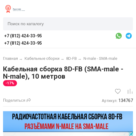
+7 (812) 424-33-95
+7 (812) 424-33-95
Главная
→
Кабельные сборки
→
8D-FB
→
N-male - SMA-male
Кабельная сборка 8D-FB (SMA-male -
N-male), 10 метров
-17%
Поделиться
134767
Артикул: