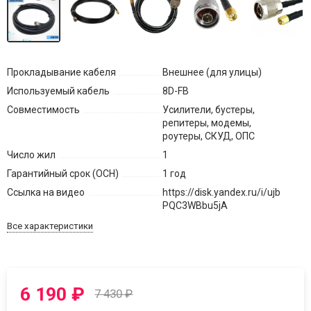
Прокладывание кабеля
Внешнее (для улицы)
Используемый кабель
8D-FB
Совместимость
Усилители, бустеры,
репитеры, модемы,
роутеры, СКУД, ОПС
Число жил
1
Гарантийный срок (ОСН)
1 год
Ссылка на видео
https://disk.yandex.ru/i/ujb
PQC3WBbu5jA
Все характеристики
6 190
₽
7 430
₽