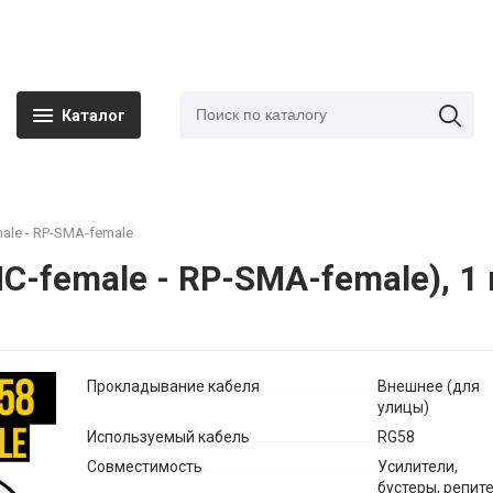
Каталог
ale - RP-SMA-female
C-female - RP-SMA-female), 1
Прокладывание кабеля
Внешнее (для
улицы)
Используемый кабель
RG58
Совместимость
Усилители,
бустеры, репит