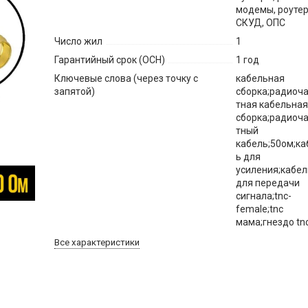
модемы, роутер
СКУД, ОПС
Число жил
1
Гарантийный срок (ОСН)
1 год
Ключевые слова (через точку с
кабельная
запятой)
сборка;радиоч
тная кабельна
сборка;радиоч
тный
кабель;50ом;ка
ь для
усиления;кабел
для передачи
сигнала;tnc-
female;tnc
мама;гнездо tnc
Все характеристики