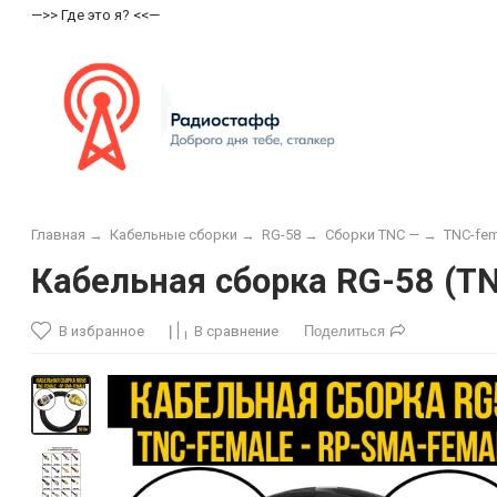
—>> Где это я? <<—
Главная
→
Кабельные сборки
→
RG-58
→
Сборки TNC —
→
TNC-fem
Кабельная сборка RG-58 (TN
В избранное
В сравнение
Поделиться