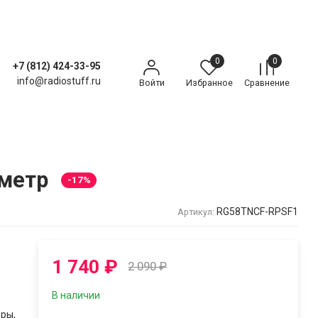
0
0
+7 (812) 424-33-95
info@radiostuff.ru
Войти
Избранное
Сравнение
 метр
-17%
RG58TNCF-RPSF1
Артикул:
1 740
₽
2 090
₽
В наличии
еры,