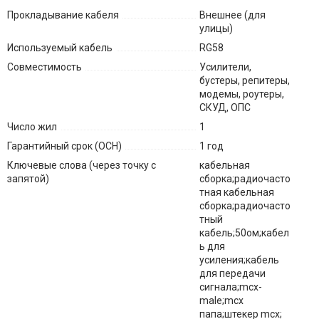
Прокладывание кабеля
Внешнее (для
улицы)
Используемый кабель
RG58
Совместимость
Усилители,
бустеры, репитеры,
модемы, роутеры,
СКУД, ОПС
Число жил
1
Гарантийный срок (ОСН)
1 год
Ключевые слова (через точку с
кабельная
запятой)
сборка;радиочасто
тная кабельная
сборка;радиочасто
тный
кабель;50ом;кабел
ь для
усиления;кабель
для передачи
сигнала;mcx-
male;mcx
папа;штекер mcx;