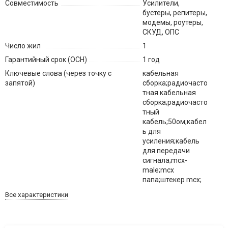
Совместимость
Усилители,
бустеры, репитеры,
модемы, роутеры,
СКУД, ОПС
Число жил
1
Гарантийный срок (ОСН)
1 год
Ключевые слова (через точку с
кабельная
запятой)
сборка;радиочасто
тная кабельная
сборка;радиочасто
тный
кабель;50ом;кабел
ь для
усиления;кабель
для передачи
сигнала;mcx-
male;mcx
папа;штекер mcx;
Все характеристики