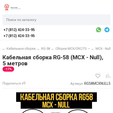
+7 (812) 424-33-95
+7 (812) 424-33-95
я
→
Кабельные сборки
→
RG-58
→
Сборки MCX/CRC/TS —
→
MCX - Null
Кабельная сборка RG-58 (MCX - Null),
5 метров
-17%
Поделиться
RG58MCXNULL5
Артикул: