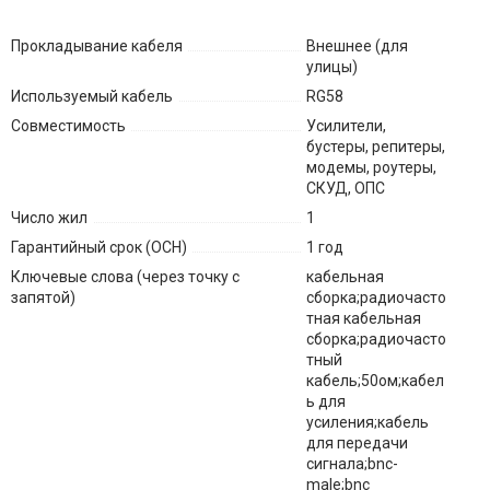
Прокладывание кабеля
Внешнее (для
улицы)
Используемый кабель
RG58
Совместимость
Усилители,
бустеры, репитеры,
модемы, роутеры,
СКУД, ОПС
Число жил
1
Гарантийный срок (ОСН)
1 год
Ключевые слова (через точку с
кабельная
запятой)
сборка;радиочасто
тная кабельная
сборка;радиочасто
тный
кабель;50ом;кабел
ь для
усиления;кабель
для передачи
сигнала;bnc-
male;bnc