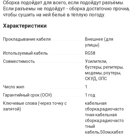
Сборка подойдет для всего, если подойдут разъёмы.
Если разъемы не подойдут - сборка достаточно прочна,
чтобы сушить на ней бельё в тёплую погоду.
Характеристики
Прокладывание кабеля
Внешнее (для
улицы)
Используемый кабель
RG58
Совместимость
Усилители,
бустеры, репитеры,
модемы, роутеры,
СКУД, ОПС
Число жил
1
Гарантийный срок (ОСН)
1 год
Ключевые слова (через точку с
кабельная
запятой)
сборка;радиочасто
тная кабельная
сборка;радиочасто
тный
кабель;50ом;кабел