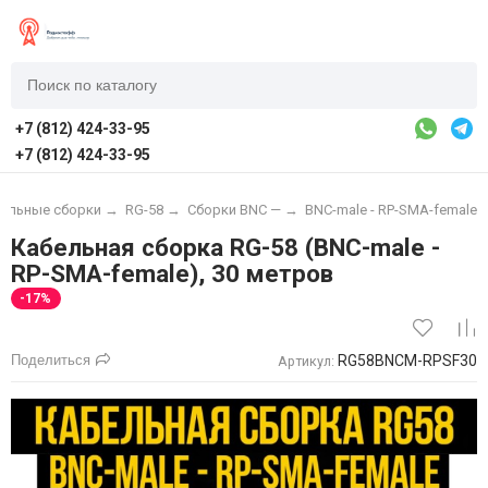
+7 (812) 424-33-95
+7 (812) 424-33-95
ельные сборки
→
RG-58
→
Сборки BNC —
→
BNC-male - RP-SMA-female
Кабельная сборка RG-58 (BNC-male -
RP-SMA-female), 30 метров
-17%
Поделиться
RG58BNCM-RPSF30
Артикул: