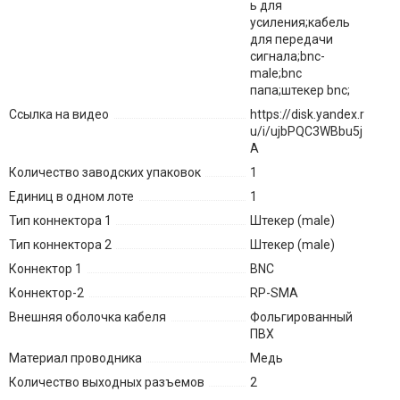
ь для
усиления;кабель
для передачи
сигнала;bnc-
male;bnc
папа;штекер bnc;
Ссылка на видео
https://disk.yandex.r
u/i/ujbPQC3WBbu5j
A
Количество заводских упаковок
1
Единиц в одном лоте
1
Тип коннектора 1
Штекер (male)
Тип коннектора 2
Штекер (male)
Коннектор 1
BNC
Коннектор-2
RP-SMA
Внешняя оболочка кабеля
Фольгированный
ПВХ
Материал проводника
Медь
Количество выходных разъемов
2