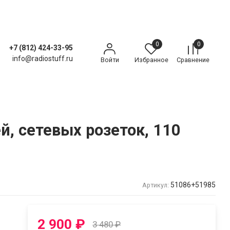
0
0
+7 (812) 424-33-95
info@radiostuff.ru
Войти
Избранное
Сравнение
й, сетевых розеток, 110
51086+51985
Артикул:
2 900
₽
3 480
₽