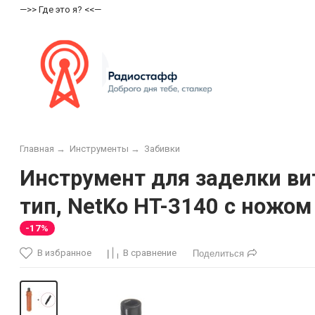
—>> Где это я? <<—
Главная
→
Инструменты
→
Забивки
Инструмент для заделки вит
тип, NetKo HT-3140 с ножом
-17%
В избранное
В сравнение
Поделиться