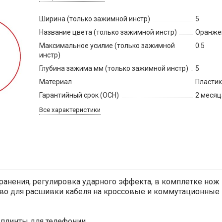
Ширина (только зажимной инстр)
5
Название цвета (только зажимной инстр)
Оранже
Максимальное усилие (только зажимной
0.5
инстр)
Глубина зажима мм (только зажимной инстр)
5
Материал
Пласти
Гарантийный срок (ОСН)
2 месяц
Все характеристики
ранения, регулировка ударного эффекта, в комплетке нож 
ство для расшивки кабеля на кроссовые и коммутационные 
и плинты для телефонии