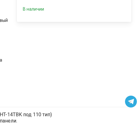
В наличии
вый
к
а
HT-14TВK под 110 тип)
панели.