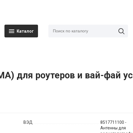
Каталог
MA) для роутеров и вай-фай ус
ВЭД
8517711100 -
Антенны для