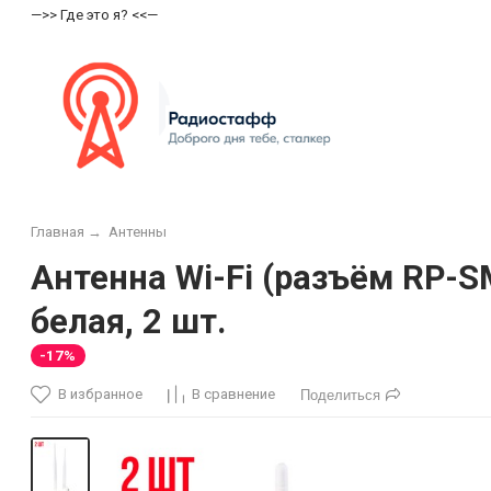
—>> Где это я? <<—
Главная
→
Антенны
Антенна Wi-Fi (разъём RP-S
белая, 2 шт.
-17%
В избранное
В сравнение
Поделиться