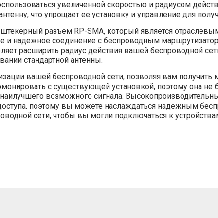
е воспользоваться увеличенной скоростью и радиусом де
нтенну, что упрощает ее установку и управление для полу
 штекерный разъем RP-SMA, который является отраслевым
е и надежное соединение с беспроводным маршрутизатор
воляет расширить радиус действия вашей беспроводной се
вании стандартной антенны.
изации вашей беспроводной сети, позволяя вам получить 
рмонировать с существующей установкой, поэтому она не б
ия наилучшего возможного сигнала. Высокопроизводитель
доступа, поэтому вы можете наслаждаться надежным бесп
оводной сети, чтобы вы могли подключаться к устройствам