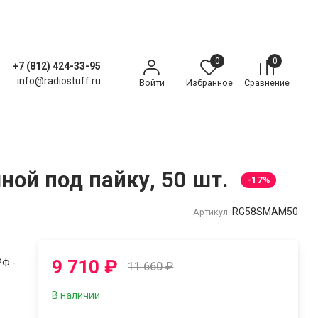
0
0
+7 (812) 424-33-95
info@radiostuff.ru
Войти
Избранное
Сравнение
ой под пайку, 50 шт.
-17%
RG58SMAM50
Артикул:
9 710
₽
Ф -
11 660
₽
В наличии