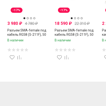
-17%
-17%
3 980
₽
18 590
₽
2
4 780
₽
22 310
₽
Разъем SMA-female под
Разъем SMA-female под
Ра
кабель RG58 (S-211F), 50
кабель RG58 (S-211F), 50
ка
 10
Ом, обжимной под пайку, 20
Ом, обжимной под пайку,
Ом
В наличии
В наличии
В 
шт.
100 шт.
шт