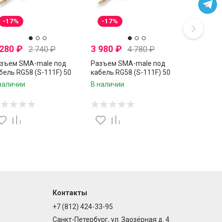
-17%
-17%
 280
₽
3 980
₽
2 740
₽
4 780
₽
зъем SMA-male под
Разъем SMA-male под
бель RG58 (S-111F) 50
кабель RG58 (S-111F) 50
, обжимной под пайку, 10
Ом, обжимной под пайку, 20
наличии
В наличии
.
шт.
Контакты
+7 (812) 424-33-95
Санкт-Петербург, ул. Заозёрная д. 4