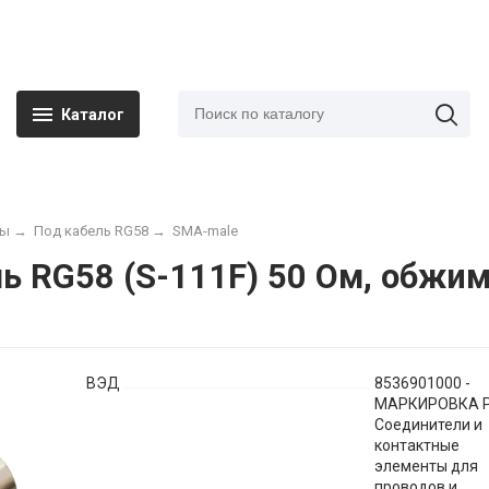
Каталог
мы
→
Под кабель RG58
→
SMA-male
 RG58 (S-111F) 50 Ом, обжимн
ВЭД
8536901000 -
МАРКИРОВКА Р
Соединители и
контактные
элементы для
проводов и