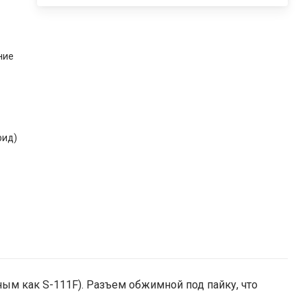
ние
рид)
ым как S-111F). Разъем обжимной под пайку, что