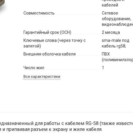
кабелей
Совместимость
Сетевое
оборудование,
видеонаблюде
Гарантийный срок (ОСН)
2 месяца
Ключевые слова (через точку с
sma-male под
запятой)
кабель rg58;
Внешняя оболочка кабеля
ПВХ
(поливинилхло
Число жил
1
Все характеристики
едназначенный для работы с кабелем RG-58 (также известн
 и припаивая разъем к экрану и жиле кабеля.