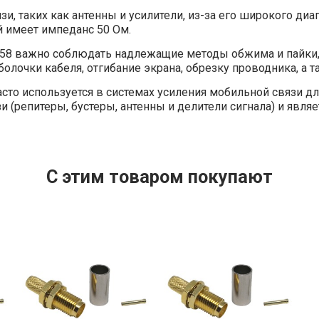
, таких как антенны и усилители, из-за его широкого диап
й имеет импеданс 50 Ом.
-58 важно соблюдать надлежащие методы обжима и пайки,
олочки кабеля, отгибание экрана, обрезку проводника, а т
сто используется в системах усиления мобильной связи д
и (репитеры, бустеры, антенны и делители сигнала) и яв
C этим товаром покупают