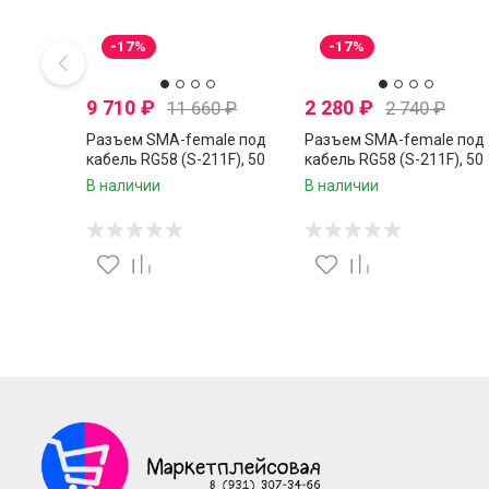
-17%
-17%
9 710
₽
2 280
₽
11 660
₽
2 740
₽
Разъем SMA-female под
Разъем SMA-female под
кабель RG58 (S-211F), 50
кабель RG58 (S-211F), 50
Ом, обжимной под пайку, 50
Ом, обжимной под пайку,
В наличии
В наличии
шт.
шт.