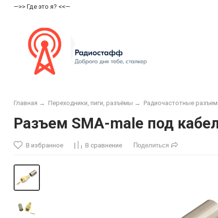
—>> Где это я? <<—
Главная
→
Переходники, пиги, разъёмы
→
Радиочастотные разъе
Разъем SMA-male под кабель
В избранное
В сравнение
Поделиться