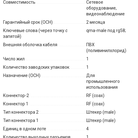
Совместимость
Сетевое
оборудование,
видеонаблюдение
Гарантийный срок (ОСН)
2 месяца
Ключевые слова (через точку с
qma-male под rg58;
запятой)
Внешняя оболочка кабеля
ПВХ
(поливинилхлорид)
Число жил
1
Количество заводских упаковок
1
Назначение (ОСН)
Для
промышленного
использования
Коннектор-2
RF (coax)
Коннектор 1
RF (coax)
Тип коннектора 2
Штекер (male)
Тип коннектора 1
Штекер (male)
Единиц в одном лоте
4
Количество выходных разъемов
1