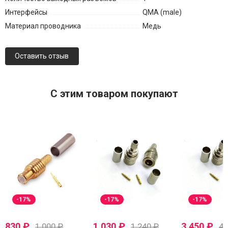
Интерфейсы
QMA (male)
Материал проводника
Медь
Оставить отзыв
C этим товаром покупают
-17%
-17%
-17%
830
₽
1 030
₽
3 450
₽
1 000
₽
1 240
₽
4 