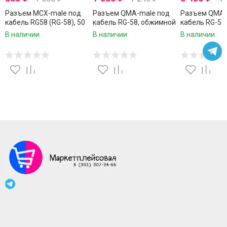
Разъем MCX-male под
Разъем QMA-male под
Разъем QMA-
кабель RG58 (RG-58), 50
кабель RG-58, обжимной
кабель RG-58
Ом, обжимной под
под пайку, 1 шт.
под пайку, 10
В наличии
В наличии
В наличии
пайку, 1 шт.