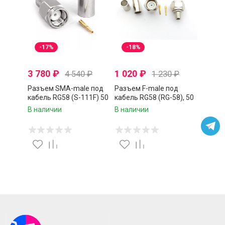
-17%
-18%
3 780
₽
1 020
₽
4 540
₽
1 230
₽
Разъем SMA-male под
Разъем F-male под
кабель RG58 (S-111F) 50
кабель RG58 (RG-58), 50
Ом, обжимной под
Ом, обжимной под
В наличии
В наличии
пайку, серебряные, 20
пайку, 4 шт.
шт.