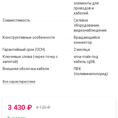
элементы для
проводов и
кабелей
Совместимость
Сетевое
оборудование,
видеонаблюдение
Конструктивные особенности
Вращающийся
коннектор
Гарантийный срок (ОСН)
2 месяца
Ключевые слова (через точку с
sma-male под
запятой)
кабель rg58;
Внешняя оболочка кабеля
ПВХ
(поливинилхлорид)
Все характеристики
3 430
₽
4 120
₽
В наличии