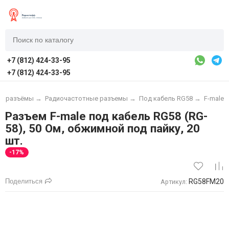
+7 (812) 424-33-95
+7 (812) 424-33-95
и, разъёмы
→
Радиочастотные разъемы
→
Под кабель RG58
→
F-male
Разъем F-male под кабель RG58 (RG-
58), 50 Ом, обжимной под пайку, 20
шт.
-17%
Поделиться
RG58FM20
Артикул: