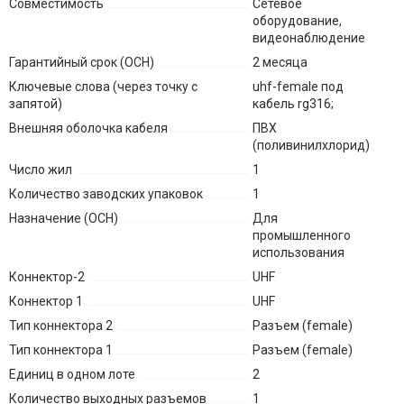
Совместимость
Сетевое
оборудование,
видеонаблюдение
Гарантийный срок (ОСН)
2 месяца
Ключевые слова (через точку с
uhf-female под
запятой)
кабель rg316;
Внешняя оболочка кабеля
ПВХ
(поливинилхлорид)
Число жил
1
Количество заводских упаковок
1
Назначение (ОСН)
Для
промышленного
использования
Коннектор-2
UHF
Коннектор 1
UHF
Тип коннектора 2
Разъем (female)
Тип коннектора 1
Разъем (female)
Единиц в одном лоте
2
Количество выходных разъемов
1