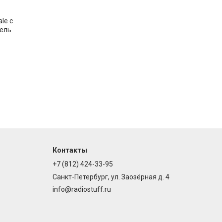
le с
ель
316, 50 Ом,
ку, 1 шт.
Контакты
+7 (812) 424-33-95
Санкт-Петербург, ул. Заозёрная д. 4
info@radiostuff.ru