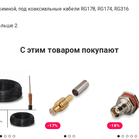
бжимной, под коаксиальные кабели RG178, RG174, RG316.
ольше 2.
C этим товаром покупают
-17%
-18%