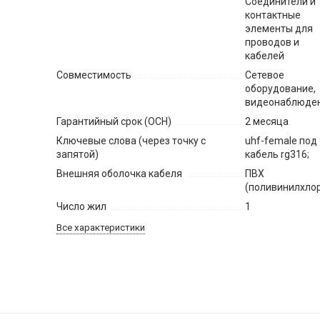
Соединители и
контактные
элементы для
проводов и
кабелей
Совместимость
Сетевое
оборудование,
видеонаблюде
Гарантийный срок (ОСН)
2 месяца
Ключевые слова (через точку с
uhf-female под
запятой)
кабель rg316;
Внешняя оболочка кабеля
ПВХ
(поливинилхло
Число жил
1
Все характеристики