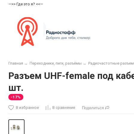
—>> Где это я? <<—
Главная
→
Переходники, пиги, разъёмы
→
Радиочастотные разъе
Разъем UHF-female под кабе
шт.
-17%
В избранное
В сравнение
Поделиться