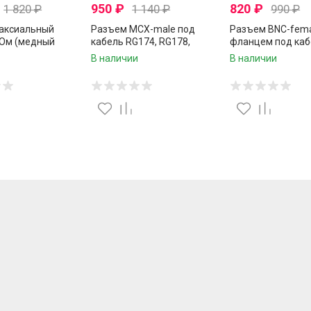
950
₽
820
₽
1 820
₽
1 140
₽
990
₽
оаксиальный
Разъем MCX-male под
Разъем BNC-fema
 Ом (медный
кабель RG174, RG178,
фланцем под каб
, оплетка 80 CCA
RG316, 50 Ом, прямой,
RG174, RG178, RG
В наличии
В наличии
ерный, 15 метров
обжимной под пайку, 2 шт.
обжимной под пай