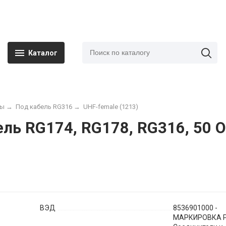
Каталог
мы
→
Под кабель RG316
→
UHF-female (1213)
ль RG174, RG178, RG316, 50 О
ВЭД
8536901000 -
МАРКИРОВКА Р