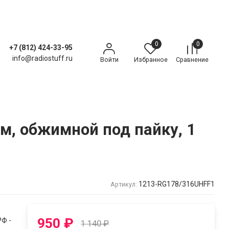
0
0
+7 (812) 424-33-95
info@radiostuff.ru
Войти
Избранное
Сравнение
м, обжимной под пайку, 1
1213-RG178/316UHFF1
Артикул:
950
₽
Ф -
1 140
₽