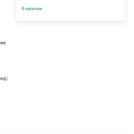
В наличии
ние
рид)