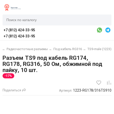
+7 (812) 424-33-95
+7 (812) 424-33-95
ы
→
Радиочастотные разъемы
→
Под кабель RG316
→
TS9-male (1223)
Разъем TS9 под кабель RG174,
RG178, RG316, 50 Ом, обжимной под
пайку, 10 шт.
-17%
Поделиться
1223-RG178/316TS910
Артикул: