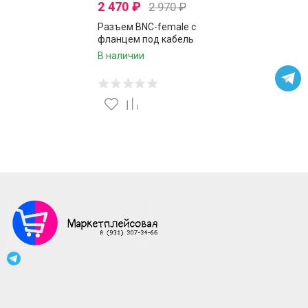
2 470
₽
2 970
₽
Разъем BNC-female с
фланцем под кабель
RG174, RG178, RG316, 50
В наличии
Ом, обжимной под
пайку, 10 шт.