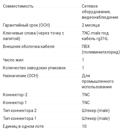
Совместимость
Сетевое
оборудование,
видеонаблюдение
Гарантийный срок (ОСН)
2 месяца
Ключевые слова (через точку с
TNC-male под
запятой)
кабель rg316;
Внешняя оболочка кабеля
ПВХ
(поливинилхлорид)
Число жил
1
Количество заводских упаковок
1
Назначение (ОСН)
Для
промышленного
использования
Коннектор-2
TNC
Коннектор 1
TNC
Тип коннектора 2
Штекер (male)
Тип коннектора 1
Штекер (male)
Единиц в одном лоте
10