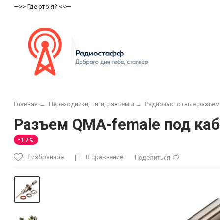
—>> Где это я? <<—
Главная
→
Переходники, пиги, разъёмы
→
Радиочастотные разъе
Разъем QMA-female под каб
-17%
В избранное
В сравнение
Поделиться