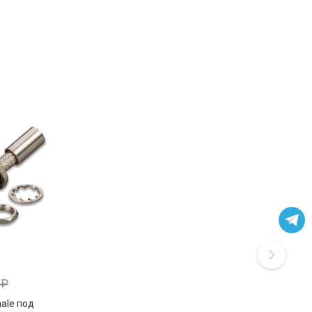
0
₽
ale под