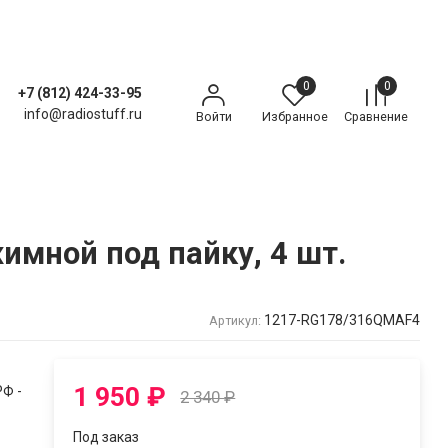
0
0
+7 (812) 424-33-95
info@radiostuff.ru
Войти
Избранное
Сравнение
имной под пайку, 4 шт.
1217-RG178/316QMAF4
Артикул:
1 950
₽
Ф -
2 340
₽
Под заказ