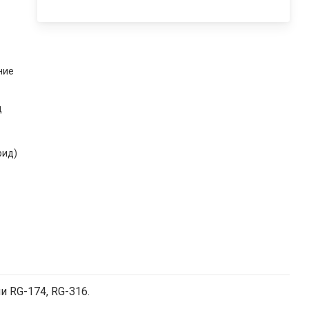
ние
д
рид)
и RG-174, RG-316.