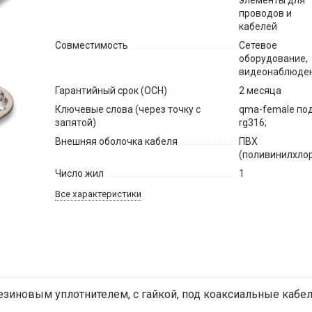
элементы для
проводов и
кабелей
Совместимость
Сетевое
оборудование,
видеонаблюде
Гарантийный срок (ОСН)
2 месяца
Ключевые слова (через точку с
qma-female по
запятой)
rg316;
Внешняя оболочка кабеля
ПВХ
(поливинилхло
Число жил
1
Все характеристики
езиновым уплотнителем, с гайкой, под коаксиальные кабел