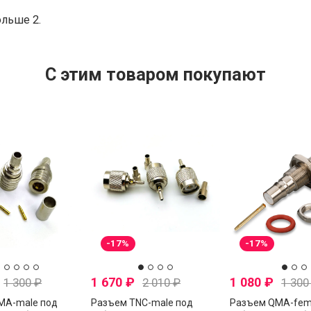
ольше 2.
C этим товаром покупают
-17%
-17%
1 670
₽
1 080
₽
1 300
₽
2 010
₽
1 30
MA-male под
Разъем TNC-male под
Разъем QMA-fem