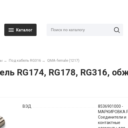
Каталог
мы
→
Под кабель RG316
→
QMA-female (1217)
ель RG174, RG178, RG316, обж
ВЭД
8536901000 -
МАРКИРОВКА Р
Соединители и
контактные