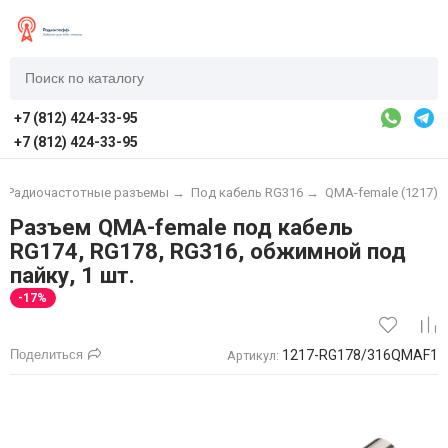
+7 (812) 424-33-95
+7 (812) 424-33-95
→
Радиочастотные разъемы
→
Под кабель RG316
→
QMA-female (1217)
Разъем QMA-female под кабель
RG174, RG178, RG316, обжимной под
пайку, 1 шт.
-17%
Поделиться
1217-RG178/316QMAF1
Артикул: