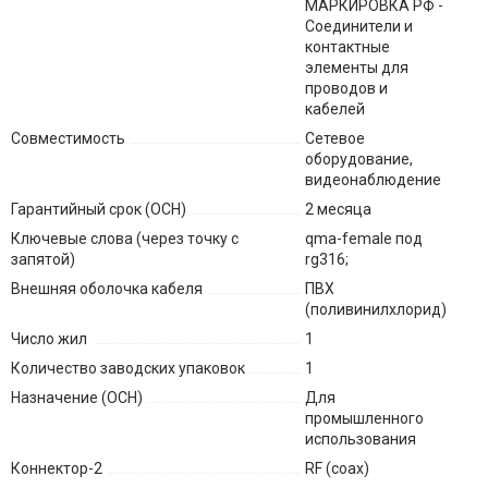
МАРКИРОВКА РФ -
Соединители и
контактные
элементы для
проводов и
кабелей
Совместимость
Сетевое
оборудование,
видеонаблюдение
Гарантийный срок (ОСН)
2 месяца
Ключевые слова (через точку с
qma-female под
запятой)
rg316;
Внешняя оболочка кабеля
ПВХ
(поливинилхлорид)
Число жил
1
Количество заводских упаковок
1
Назначение (ОСН)
Для
промышленного
использования
Коннектор-2
RF (coax)