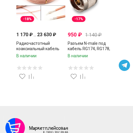
-18%
-17%
950
₽
1 170
₽
...
23 630
₽
1 140
₽
Радиочастотный
Разъем N-male под
коаксиальный кабель
кабель RG174, RG178,
RG316, 50 Ом,
RG316, 50 Ом, обжимной
В наличии
В наличии
многожильный,
под пайку, 1 шт.
устойчивый к высоким
температурам