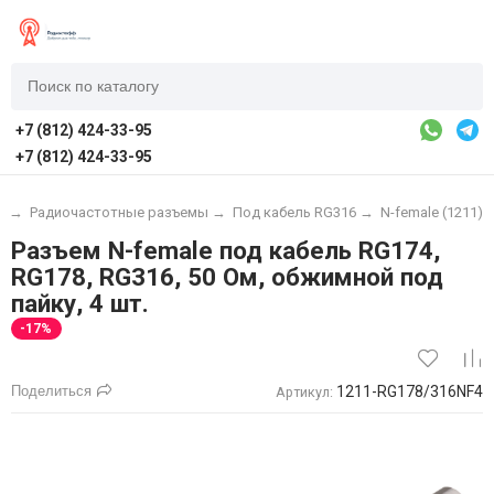
+7 (812) 424-33-95
+7 (812) 424-33-95
ы
→
Радиочастотные разъемы
→
Под кабель RG316
→
N-female (1211)
Разъем N-female под кабель RG174,
RG178, RG316, 50 Ом, обжимной под
пайку, 4 шт.
-17%
Поделиться
1211-RG178/316NF4
Артикул: