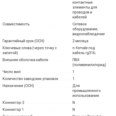
контактные
элементы для
проводов и
кабелей
Совместимость
Сетевое
оборудование,
видеонаблюдение
Гарантийный срок (ОСН)
2 месяца
Ключевые слова (через точку с
n-female под
запятой)
кабель rg316;
Внешняя оболочка кабеля
ПВХ
(поливинилхлорид)
Число жил
1
Количество заводских упаковок
1
Назначение (ОСН)
Для
промышленного
использования
Коннектор-2
N
Коннектор 1
N