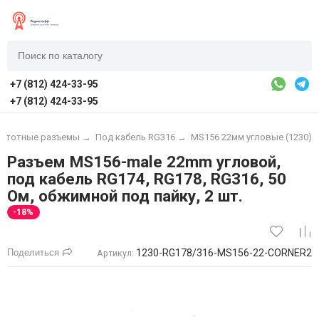
+7 (812) 424-33-95
+7 (812) 424-33-95
астотные разъемы
→
Под кабель RG316
→
MS156 22мм угловые (1230)
Разъем MS156-male 22mm угловой,
под кабель RG174, RG178, RG316, 50
Ом, обжимной под пайку, 2 шт.
-18%
Поделиться
1230-RG178/316-MS156-22-CORNER2
Артикул: