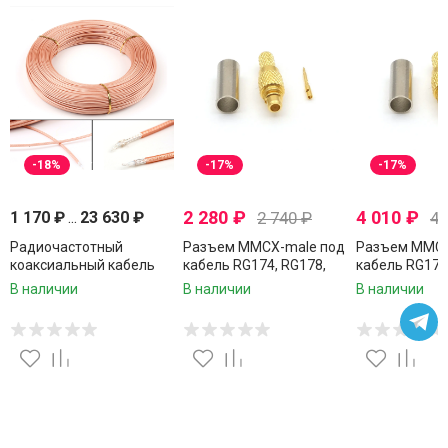
-18%
-17%
-17%
2 280
₽
4 010
₽
1 170
₽
...
23 630
₽
2 740
₽
4 
Радиочастотный
Разъем MMCX-male под
Разъем MMCX
коаксиальный кабель
кабель RG174, RG178,
кабель RG174
RG316, 50 Ом,
RG316, 50 Ом, обжимной
RG316, 50 Ом
В наличии
В наличии
В наличии
многожильный,
под пайку, 10 шт.
под пайку, 20
устойчивый к высоким
температурам