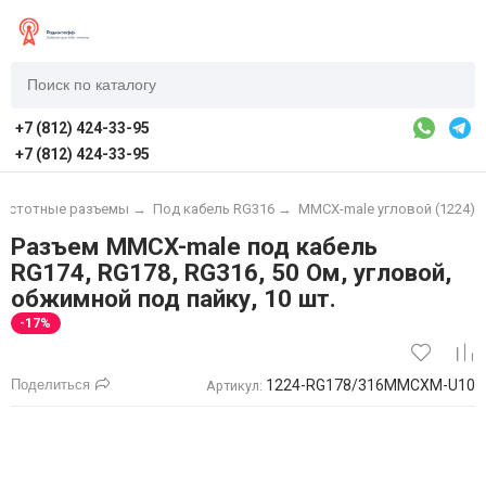
+7 (812) 424-33-95
+7 (812) 424-33-95
частотные разъемы
→
Под кабель RG316
→
MMCX-male угловой (1224)
Разъем MMCX-male под кабель
RG174, RG178, RG316, 50 Ом, угловой,
обжимной под пайку, 10 шт.
-17%
Поделиться
1224-RG178/316MMCXM-U10
Артикул: