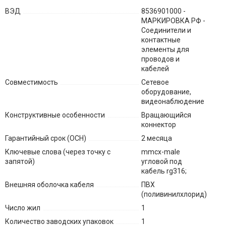
ВЭД
8536901000 -
МАРКИРОВКА РФ -
Соединители и
контактные
элементы для
проводов и
кабелей
Совместимость
Сетевое
оборудование,
видеонаблюдение
Конструктивные особенности
Вращающийся
коннектор
Гарантийный срок (ОСН)
2 месяца
Ключевые слова (через точку с
mmcx-male
запятой)
угловой под
кабель rg316;
Внешняя оболочка кабеля
ПВХ
(поливинилхлорид)
Число жил
1
Количество заводских упаковок
1