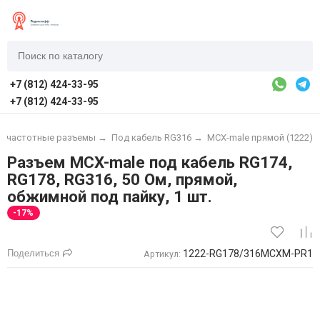
+7 (812) 424-33-95
+7 (812) 424-33-95
иочастотные разъемы
→
Под кабель RG316
→
MCX-male прямой (1222)
Разъем MCX-male под кабель RG174,
RG178, RG316, 50 Ом, прямой,
обжимной под пайку, 1 шт.
-17%
Поделиться
1222-RG178/316MCXM-PR1
Артикул: