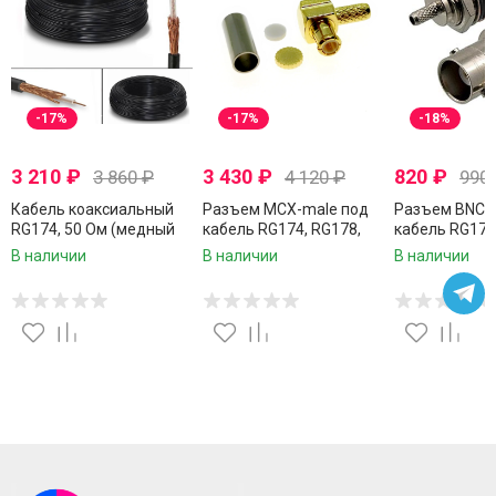
-17%
-17%
-18%
3 210
₽
3 430
₽
820
₽
3 860
₽
4 120
₽
990
Кабель коаксиальный
Разъем MCX-male под
Разъем BNC-f
RG174, 50 Ом (медный
кабель RG174, RG178,
кабель RG174
проводник, оплетка 80
RG316, 50 Ом, угловой,
RG316, 50 Ом
В наличии
В наличии
В наличии
CCA нитей), черный, 50
обжимной под пайку, 20
под пайку, 1 ш
метров
шт.