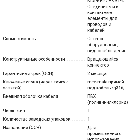
МАРКИРОВКА РФ -
Соединители и
контактные
элементы для
проводов и
кабелей
Совместимость
Сетевое
оборудование,
видеонаблюдение
Конструктивные особенности
Вращающийся
коннектор
Гарантийный срок (ОСН)
2 месяца
Ключевые слова (через точку с
mcx-male прямой
запятой)
под кабель rg316;
Внешняя оболочка кабеля
ПВХ
(поливинилхлорид)
Число жил
1
Количество заводских упаковок
1
Назначение (ОСН)
Для
промышленного
использования