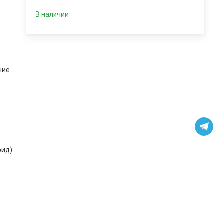
В наличии
ние
д
рид)