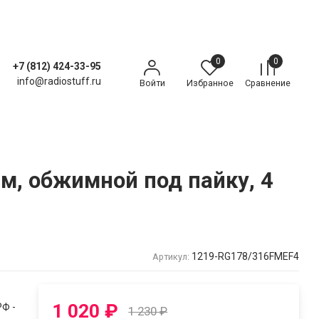
0
0
+7 (812) 424-33-95
info@radiostuff.ru
Войти
Избранное
Сравнение
м, обжимной под пайку, 4
1219-RG178/316FMEF4
Артикул:
1 020
₽
Ф -
1 230
₽