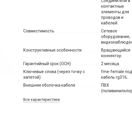
Соединители и
контактные
элементы для
проводов и
кабелей
Совместимость
Сетевое
оборудование,
видеонаблюде
Конструктивные особенности
Вращающийся
коннектор
Гарантийный срок (ОСН)
2 месяца
Ключевые слова (через точку с
fme-female по
запятой)
кабель rg316;
Внешняя оболочка кабеля
ПВХ
(поливинилхло
Все характеристики