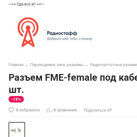
—>> Где это я? <<—
Главная
→
Переходники, пиги, разъёмы
→
Радиочастотные разъе
Разъем FME-female под кабе
шт.
-18%
В избранное
В сравнение
Поделиться