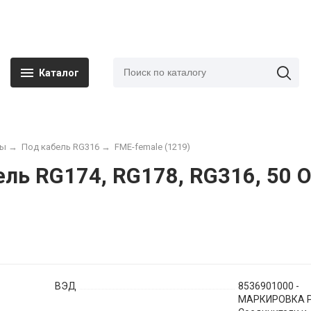
Каталог
мы
→
Под кабель RG316
→
FME-female (1219)
ль RG174, RG178, RG316, 50 О
ВЭД
8536901000 -
МАРКИРОВКА Р