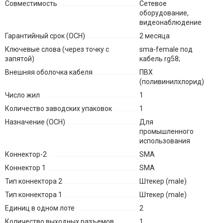
Совместимость
Сетевое
оборудование,
видеонаблюдение
Гарантийный срок (ОСН)
2 месяца
Ключевые слова (через точку с
sma-female под
запятой)
кабель rg58;
Внешняя оболочка кабеля
ПВХ
(поливинилхлорид)
Число жил
1
Количество заводских упаковок
1
Назначение (ОСН)
Для
промышленного
использования
Коннектор-2
SMA
Коннектор 1
SMA
Тип коннектора 2
Штекер (male)
Тип коннектора 1
Штекер (male)
Единиц в одном лоте
2
Количество выходных разъемов
1