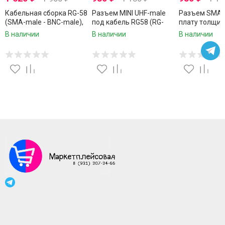
Кабельная сборка RG-58
Разъем MINI UHF-male
Разъем SMA-
(SMA-male - BNC-male),
под кабель RG58 (RG-
плату толщин
0,5 метра
58), 50 Ом, обжимной
под пайку, 2 ш
В наличии
В наличии
В наличии
под пайку, 1 шт.